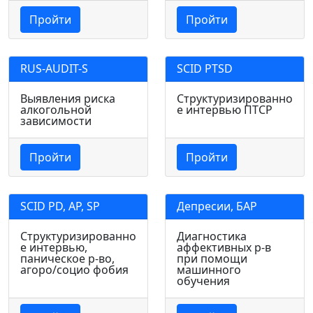
Пройти
Пройти
RUS-AUDIT-S
SCID PTSD
Выявления риска
Структуризированно
алкогольной
е интервью ПТСР
зависимости
Пройти
Пройти
SCID PD, AP, SP
Депресии, БАР
Структуризированно
Диагностика
е интервью,
аффективных р-в
паническое р-во,
при помощи
агоро/социо фобия
машинного
обучения