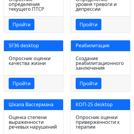
определения
уровня тревоги и
текущего ПТСР
депрессии
Пройти
Пройти
SF36 desktop
Реабилитация
Опросник оценки
Создание
качества жизни
реабилитационного
занлючения
Пройти
Пройти
Шкала Вассермана
КОП-25 desktop
Оценка степени
Опросник оценки
выраженности
приверженности к
речевых нарушений
терапии