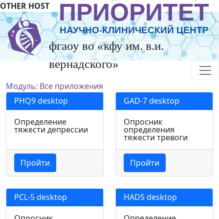
ПРИОРИТЕТ
OTHER HOST
НАУЧНО-КЛИНИЧЕСКИЙ ЦЕНТР
фгаоу во «кфу им. в.и.
вернадского»
Модуль: Все приложения
PHQ9 desktop
GAD-7 desktop
Определение
Опросник
тяжести депрессии
определения
тяжести тревоги
Пройти
Пройти
PCL-5 desktop
HADS desktop
Опросник
Определение