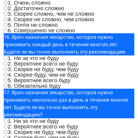
1. Очень сложно
2. Достаточно сложно
3. Скорее сложно, чем не сложно
4. Скорее не сложно, чем сложно
5. Почти не сложно
6. Совершенно не сложно
16. Врач назначил лекарство, которое нужно
принимать каждый день в течение многих лет.
Будете ли вы точно выполнять эту рекомендацию
1. Ни за что не буду
2. Вероятнее всего не буду
3. Скорее не буду, чем буду
4. Скорее буду, чем не буду
5. Вероятнее всего буду
6. Обязательно буду
17. Врач назначил лекарство, которое нужно
принимать несколько раз в день в течение многих
лет. Будете ли вы точно выполнять эту
рекомендацию?
1. Ни за что не буду
2. Вероятнее всего не буду
3. Скорее не буду, чем буду
4. Скорее буду, чем не буду