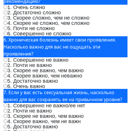
рекомендацию?
1. Очень слжно
2. Достаточно сложно
3. Скорее сложно, чем не сложно
4. Скорее не сложно, чем сложно
5. Почти не сложно
6. Совершенно не сложно
6. Хроническая болезнь имеет свои проявления.
Насколько важно для вас не ощущать эти
проявления?
1. Совершенно не важно
2. Почти не важно
3. Скорее не важно, чем важно
4. Скорее важно, чем неважно
5. Достаточно важно
6. Очень важно
7. Если у вас есть сексуальная жизнь, насколько
важно для вас сохранять ее на привычном уровне?
1. Совершенно не важно/ее нет
2. Почти не важно
3. Скорее не важно, чем важно
4. Скорее важно, чем не важн
5. Достаточно важно