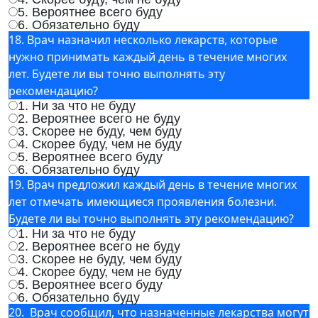
5. Вероятнее всего буду
6. Обязательно буду
18. Врач назначил несколько лекарств, которые
нужно принимать каждый день в течение многих
лет. Будете ли вы точно выполнять эту
рекомендацию?
1. Ни за что не буду
2. Вероятнее всего не буду
3. Скорее не буду, чем буду
4. Скорее буду, чем не буду
5. Вероятнее всего буду
6. Обязательно буду
19. Врач предложил каждый день в течение многих
лет отмечать имеющиеся проявления болезни.
Будете ли вы точно выполнять эту рекомендацию?
1. Ни за что не буду
2. Вероятнее всего не буду
3. Скорее не буду, чем буду
4. Скорее буду, чем не буду
5. Вероятнее всего буду
6. Обязательно буду
20. Врач сообщил, что назначенные лекарства могут