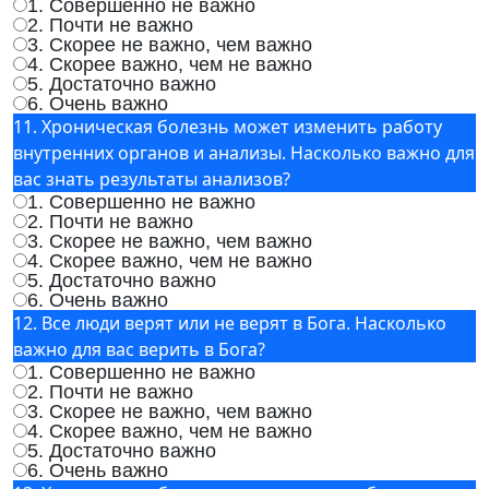
1. Совершенно не важно
2. Почти не важно
3. Скорее не важно, чем важно
4. Скорее важно, чем не важно
5. Достаточно важно
6. Очень важно
11. Хроническая болезнь может изменить работу
внутренних органов и анализы. Насколько важно для
вас знать результаты анализов?
1. Совершенно не важно
2. Почти не важно
3. Скорее не важно, чем важно
4. Скорее важно, чем не важно
5. Достаточно важно
6. Очень важно
12. Все люди верят или не верят в Бога. Насколько
важно для вас верить в Бога?
1. Совершенно не важно
2. Почти не важно
3. Скорее не важно, чем важно
4. Скорее важно, чем не важно
5. Достаточно важно
6. Очень важно