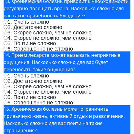
13. Хроническая болезнь приводит к необходимости
регулярно посещать врача. Насколько сложно для
вас такое врачебное наблюдение?
1. Очень сложно
2. Достаточно сложно
3. Скорее сложно, чем не сложно
4. Скорее не сложно, чем сложно
5. Почти не сложно
6. Совершенно не сложно
14. Прием лекарств может вызывать неприятные
ощущения. Насколько сложно для вас будет
переносить такие ощущения?
1. Очень сложно
2. Достаточно сложно
3. Скорее сложно, чем не сложно
4. Скорее не сложно, чем сложно
5. Почти не сложно
6. Совершенно не сложно
15. Хроническая болезнь может ограничить
привычную жизнь, активный отдых и развлечения.
Насколько сложно для вас пойти на такие
ограничения?