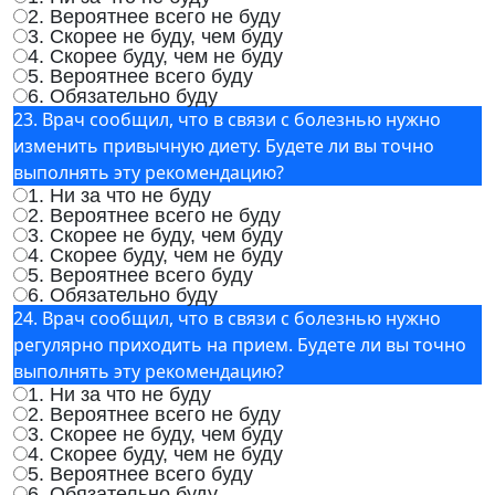
2. Вероятнее всего не буду
3. Скорее не буду, чем буду
4. Скорее буду, чем не буду
5. Вероятнее всего буду
6. Обязательно буду
23. Врач сообщил, что в связи с болезнью нужно
изменить привычную диету. Будете ли вы точно
выполнять эту рекомендацию?
1. Ни за что не буду
2. Вероятнее всего не буду
3. Скорее не буду, чем буду
4. Скорее буду, чем не буду
5. Вероятнее всего буду
6. Обязательно буду
24. Врач сообщил, что в связи с болезнью нужно
регулярно приходить на прием. Будете ли вы точно
выполнять эту рекомендацию?
1. Ни за что не буду
2. Вероятнее всего не буду
3. Скорее не буду, чем буду
4. Скорее буду, чем не буду
5. Вероятнее всего буду
6. Обязательно буду