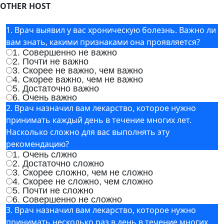
OTHER HOST
1. Врач выявил у вас хроническую болезнь. Важно ли
вам знать, какими признаками она проявляется?
1. Совершенно не важно
2. Почти не важно
3. Скорее не важно, чем важно
4. Скорее важно, чем не важно
5. Достаточно важно
6. Очень важно
2. Врач назначил вам лекарство, которое нужно
принимать каждый день в течение многих лет.
Насколько сложно для вас выполнять эту
рекомендацию?
1. Очень слжно
2. Достаточно сложно
3. Скорее сложно, чем не сложно
4. Скорее не сложно, чем сложно
5. Почти не сложно
6. Совершенно не сложно
3. Врач назначил вам лекарство, которое нужно
принимать несколько раз в день в течение многих